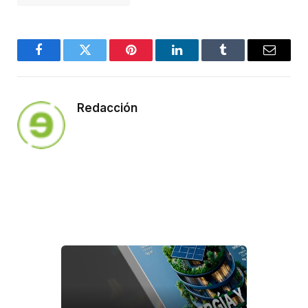
Facebook
Twitter
Pinterest
LinkedIn
Tumblr
Email
Redacción