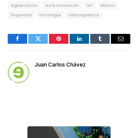
digitalización
Ho1a Innovación
IoT
México
Seguridad
tecnología
videovigilancia
Facebook
Twitter
Pinterest
LinkedIn
Tumblr
Email
Juan Carlos Chávez