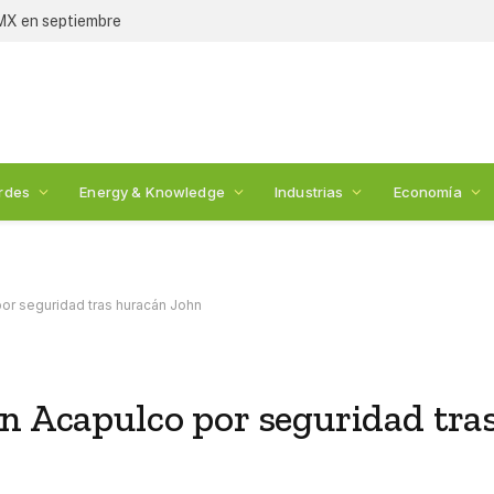
 económica en Estados Unidos
rdes
Energy & Knowledge
Industrias
Economía
por seguridad tras huracán John
n Acapulco por seguridad tra