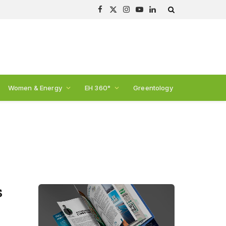
Facebook
X
Instagram
YouTube
LinkedIn
(Twitter)
Women & Energy
EH 360°
Greentology
s