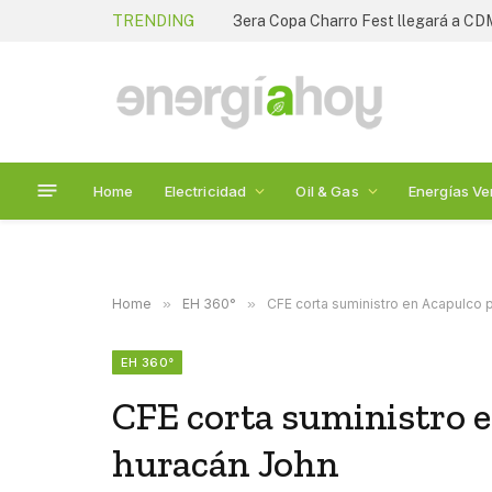
TRENDING
Empleo en retroceso revela tensión
Home
Electricidad
Oil & Gas
Energías Ve
Home
»
EH 360°
»
CFE corta suministro en Acapulco 
EH 360°
CFE corta suministro e
huracán John