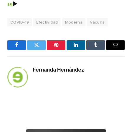
19
►
COVID-19
Efectividad
Moderna
Vacuna
Facebook
Twitter
Pinterest
LinkedIn
Tumblr
Email
Fernanda Hernández