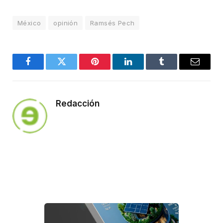
México
opinión
Ramsés Pech
Facebook
Twitter
Pinterest
LinkedIn
Tumblr
Email
Redacción