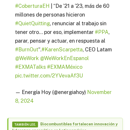
#CoberturaEH
| “De ’21 a ’23, más de 60
millones de personas hicieron
#QuietQuitting
, renunciar al trabajo sin
tener otro… por eso, implementar
#PPA
,
parar, pensar y actuar, en respuesta al
#BurnOut
“.
#KarenScarpetta
, CEO Latam
@WeWork
@WeWorkEnEspanol
#EXMATalks
#EXMAMéxico
pic.twitter.com/2YVevaAf3U
— Energía Hoy (@energiahoy)
November
8, 2024
Biocombustibles fortalecen innovación y
TAMBIÉN LEE.