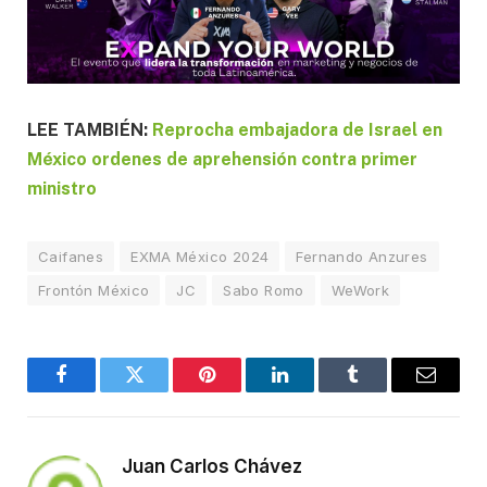
LEE TAMBIÉN:
Reprocha embajadora de Israel en
México ordenes de aprehensión contra primer
ministro
Caifanes
EXMA México 2024
Fernando Anzures
Frontón México
JC
Sabo Romo
WeWork
Facebook
Twitter
Pinterest
LinkedIn
Tumblr
Email
Juan Carlos Chávez