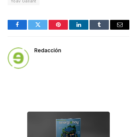
Yoav Gallant
Facebook
Twitter
Pinterest
LinkedIn
Tumblr
Email
Redacción