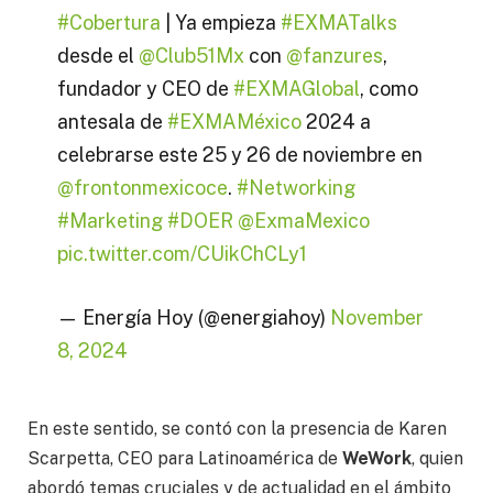
#Cobertura
| Ya empieza
#EXMATalks
desde el
@Club51Mx
con
@fanzures
,
fundador y CEO de
#EXMAGlobal
, como
antesala de
#EXMAMéxico
2024 a
celebrarse este 25 y 26 de noviembre en
@frontonmexicoce
.
#Networking
#Marketing
#DOER
@ExmaMexico
pic.twitter.com/CUikChCLy1
— Energía Hoy (@energiahoy)
November
8, 2024
En este sentido, se contó con la presencia de Karen
Scarpetta, CEO para Latinoamérica de
WeWork
, quien
abordó temas cruciales y de actualidad en el ámbito