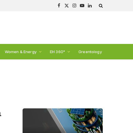
Facebook
X
Instagram
YouTube
LinkedIn
(Twitter)
Women & Energy
EH 360°
Greentology
n