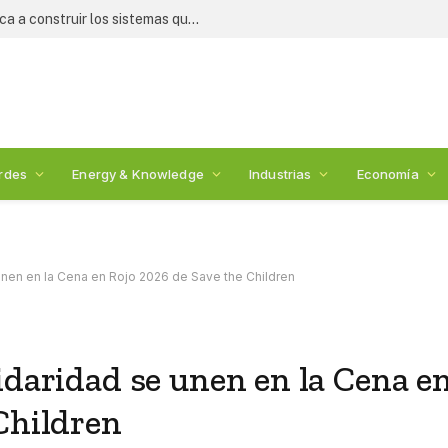
Crisis alimentaria: WESS 2026 convoca a construir los sistemas que alimentarán al mundo
rdes
Energy & Knowledge
Industrias
Economía
unen en la Cena en Rojo 2026 de Save the Children
idaridad se unen en la Cena e
Children