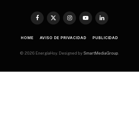
Facebook
X
Instagram
YouTube
LinkedIn
(Twitter)
HOME
AVISO DE PRIVACIDAD
PUBLICIDAD
© 2026 EnergíaHoy. Designed by
SmartMediaGroup
.