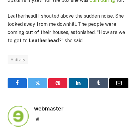
upstairs myself for the box she was
clamouring
for.
Leatherhead! I shouted above the sudden noise. She
looked away from me downhill. The people were
coming out of their houses, astonished. “How are we
to get to
Leatherhead
?” she said.
Activity
Facebook
Twitter
Pinterest
LinkedIn
Tumblr
Email
webmaster
Website