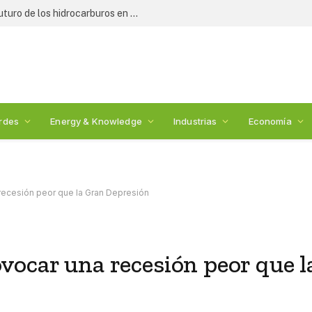
Expertos y legisladores debaten el futuro de los hidrocarburos en México: 2nda Cumbre de Energía
rdes
Energy & Knowledge
Industrias
Economía
recesión peor que la Gran Depresión
vocar una recesión peor que l