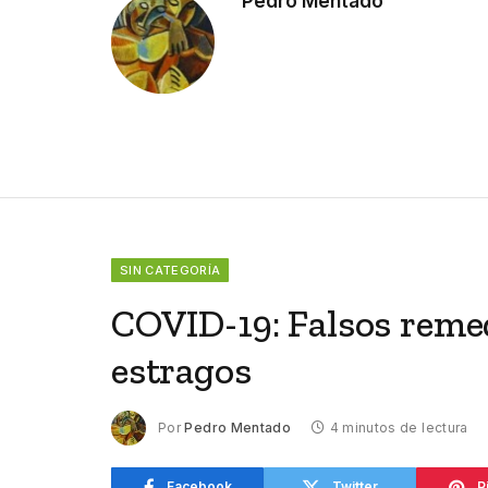
Pedro Mentado
SIN CATEGORÍA
COVID-19: Falsos reme
estragos
Por
Pedro Mentado
4 minutos de lectura
Facebook
Twitter
P