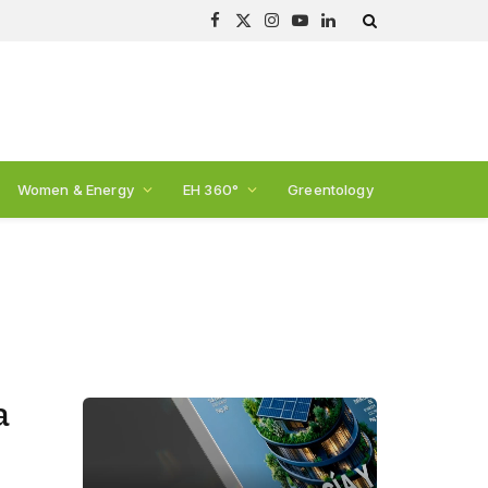
Facebook
X
Instagram
YouTube
LinkedIn
(Twitter)
Women & Energy
EH 360°
Greentology
a