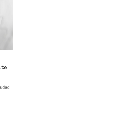
nte
iudad