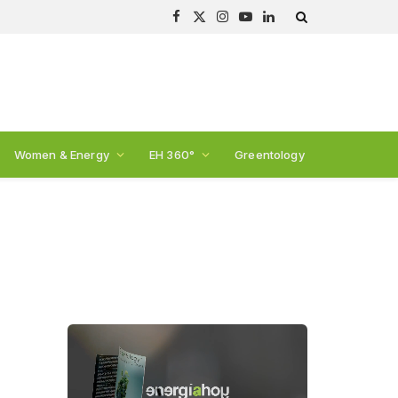
Facebook
X
Instagram
YouTube
LinkedIn
(Twitter)
Women & Energy
EH 360°
Greentology