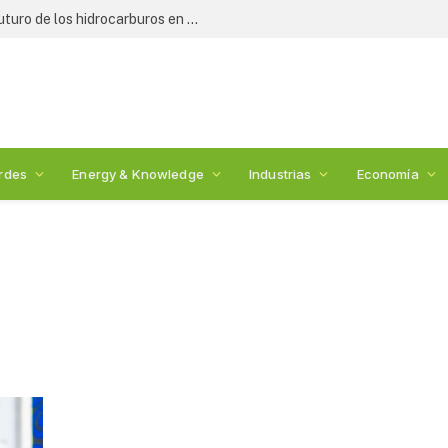
Expertos y legisladores debaten el futuro de los hidrocarburos en México: 2nda Cumbre de Energía
rdes
Energy & Knowledge
Industrias
Economía