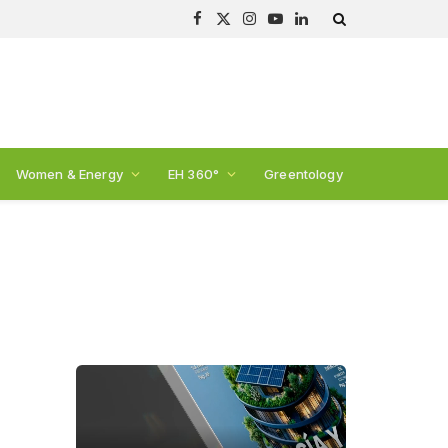
Facebook
X
Instagram
YouTube
LinkedIn
(Twitter)
Women & Energy
EH 360°
Greentology