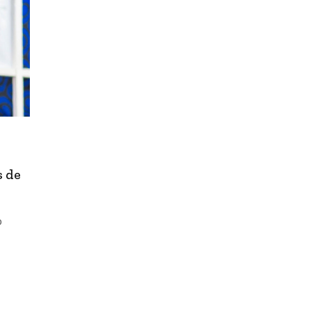
s de
o