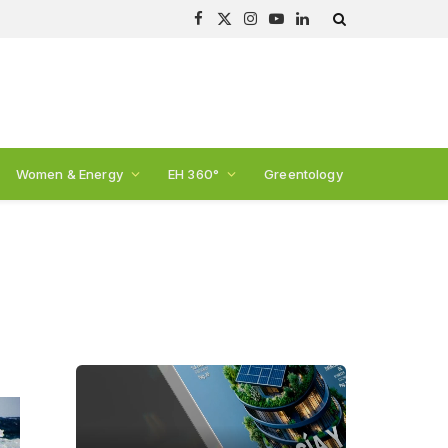
Facebook
X
Instagram
YouTube
LinkedIn
(Twitter)
Women & Energy
EH 360°
Greentology