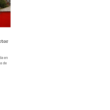
ctor
ida en
as de