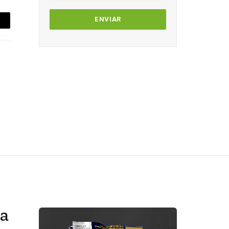
mail
ra