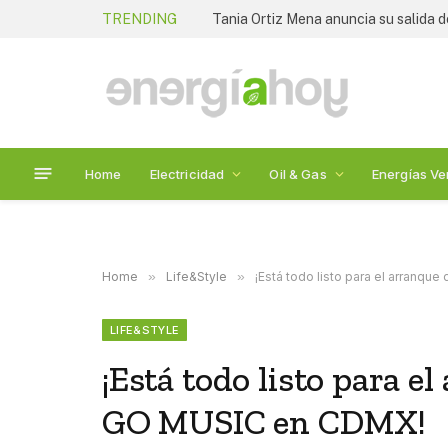
TRENDING
Tania Ortiz Mena anuncia su salida 
Home
Electricidad
Oil & Gas
Energías Ve
Home
»
Life&Style
»
¡Está todo listo para el arranqu
LIFE&STYLE
¡Está todo listo para el
GO MUSIC en CDMX!