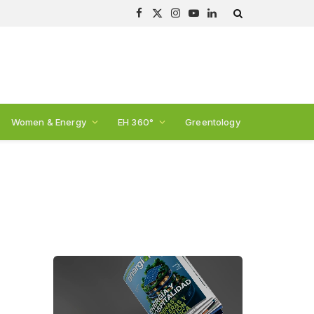
Facebook
X
Instagram
YouTube
LinkedIn
(Twitter)
Women & Energy
EH 360°
Greentology