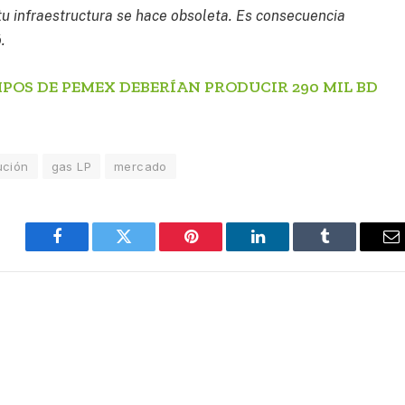
 tu infraestructura se hace obsoleta. Es consecuencia
ó.
OS DE PEMEX DEBERÍAN PRODUCIR 290 MIL BD
ución
gas LP
mercado
Facebook
Twitter
Pinterest
LinkedIn
Tumblr
E