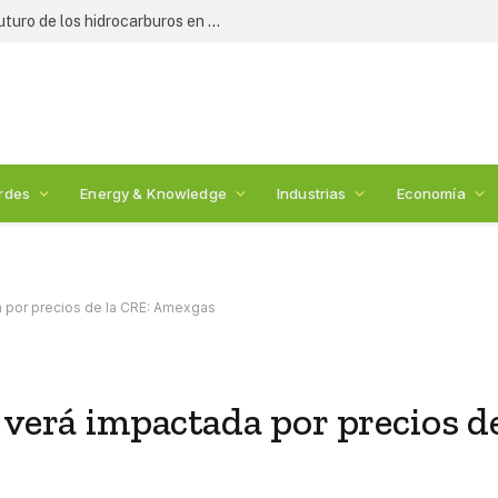
Expertos y legisladores debaten el futuro de los hidrocarburos en México: 2nda Cumbre de Energía
rdes
Energy & Knowledge
Industrias
Economía
a por precios de la CRE: Amexgas
 verá impactada por precios d