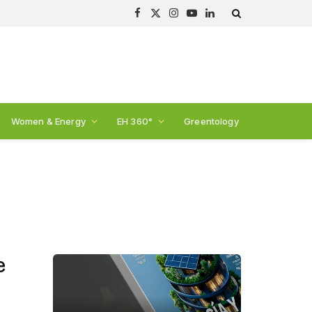
Facebook
X
Instagram
YouTube
LinkedIn
(Twitter)
Women & Energy
EH 360°
Greentology
e