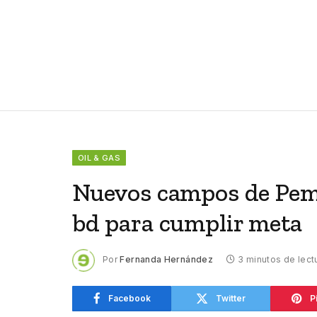
OIL & GAS
Nuevos campos de Pem
bd para cumplir meta
Por
Fernanda Hernández
3 minutos de lect
Facebook
Twitter
P