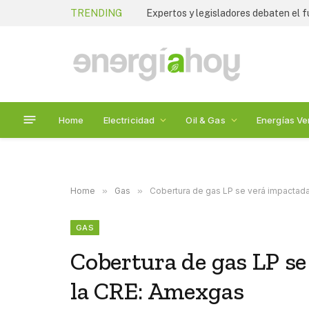
TRENDING
Home
Electricidad
Oil & Gas
Energías Ve
Home
»
Gas
»
Cobertura de gas LP se verá impactad
GAS
Cobertura de gas LP se
la CRE: Amexgas