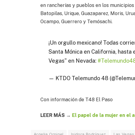
en rancherías y pueblos en los municipios
Batopilas, Urique, Guazaparez, Moris, Uru
Ocampo, Guerrero y Temósachi.
¡Un orgullo mexicano! Todas corrie
Santa Mónica en California, hasta 
Vegas" en Nevada:
#Telemundo4
— KTDO Telemundo 48 (@Telemu
Con información de T48 El Paso
LEER MÁS →
El papel de la mujer en el
Argelia Orpinel
Isidora Rodríguez
Las Vegas