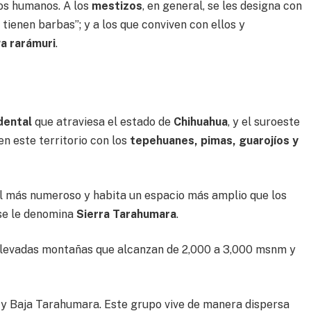
los humanos. A los
mestizos
, en general, se les designa con
e tienen barbas”; y a los que conviven con ellos y
a rarámuri
.
dental
que atraviesa el estado de
Chihuahua
, y el suroeste
 este territorio con los
tepehuanes, pimas, guarojíos y
 el más numeroso y habita un espacio más amplio que los
 se le denomina
Sierra Tarahumara
.
levadas montañas que alcanzan de 2,000 a 3,000 msnm y
a y Baja Tarahumara. Este grupo vive de manera dispersa