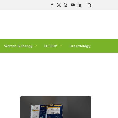
Facebook
X
Instagram
YouTube
LinkedIn
(Twitter)
Women & Energy
EH 360°
Greentology