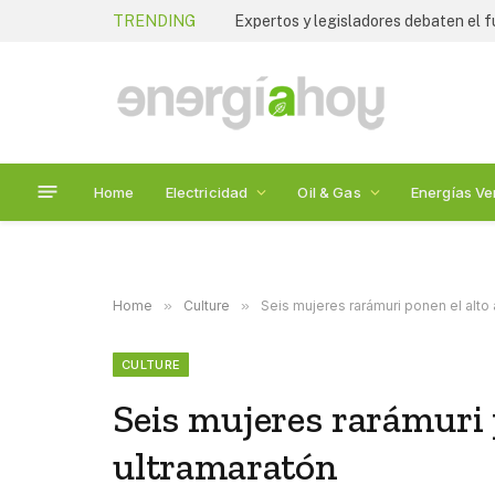
TRENDING
Home
Electricidad
Oil & Gas
Energías Ve
Home
»
Culture
»
Seis mujeres rarámuri ponen el alto
CULTURE
Seis mujeres rarámuri 
ultramaratón