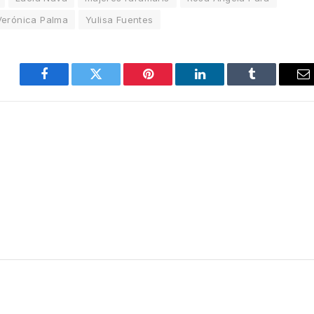
Verónica Palma
Yulisa Fuentes
Facebook
Twitter
Pinterest
LinkedIn
Tumblr
E