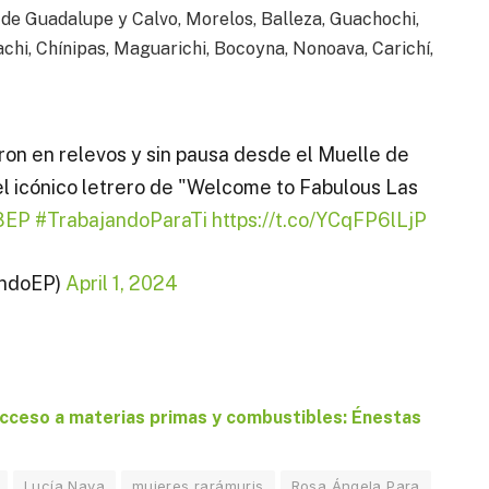
 de Guadalupe y Calvo, Morelos, Balleza, Guachochi,
achi, Chínipas, Maguarichi, Bocoyna, Nonoava, Carichí,
ron en relevos y sin pausa desde el Muelle de
el icónico letrero de "Welcome to Fabulous Las
8EP
#TrabajandoParaTi
https://t.co/YCqFP6lLjP
ndoEP)
April 1, 2024
 acceso a materias primas y combustibles: Énestas
Lucía Nava
mujeres rarámuris
Rosa Ángela Para