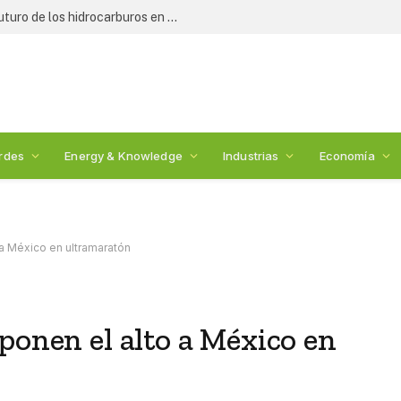
Expertos y legisladores debaten el futuro de los hidrocarburos en México: 2nda Cumbre de Energía
rdes
Energy & Knowledge
Industrias
Economía
 a México en ultramaratón
ponen el alto a México en