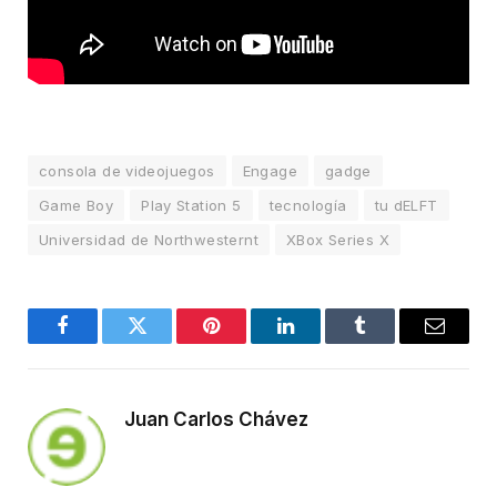
consola de videojuegos
Engage
gadge
Game Boy
Play Station 5
tecnología
tu dELFT
Universidad de Northwesternt
XBox Series X
Facebook
Twitter
Pinterest
LinkedIn
Tumblr
Email
Juan Carlos Chávez