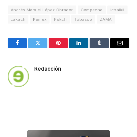
Andrés Manuel López Obrador
Campeche
Ichalkil
Lakach
Pemex
Pokch
Tabasco
ZAMA
Facebook
Twitter
Pinterest
LinkedIn
Tumblr
Email
Redacción