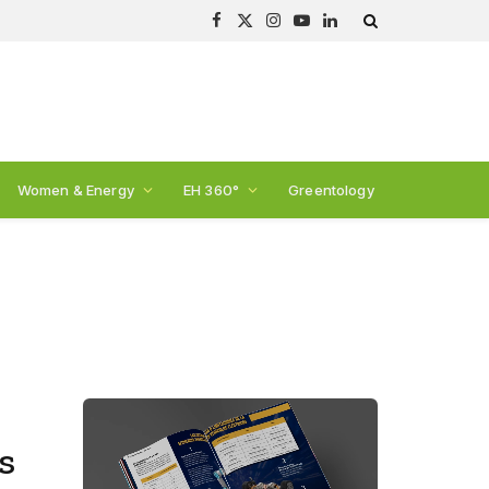
Facebook
X
Instagram
YouTube
LinkedIn
(Twitter)
Women & Energy
EH 360°
Greentology
s