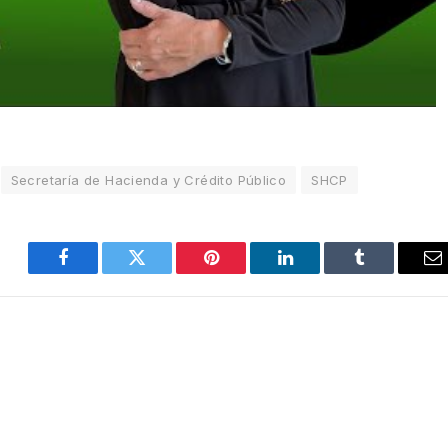
Secretaría de Hacienda y Crédito Público
SHCP
Facebook
Twitter
Pinterest
LinkedIn
Tumblr
E