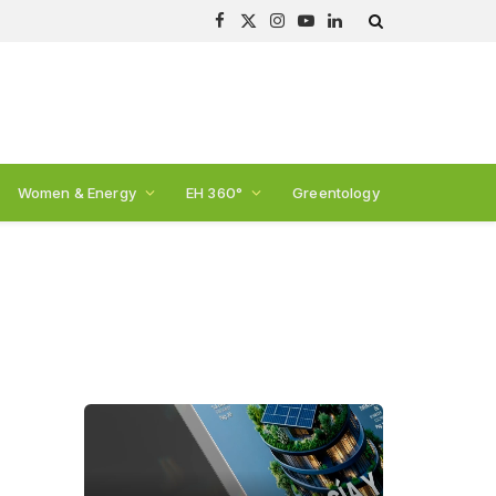
Facebook
X
Instagram
YouTube
LinkedIn
(Twitter)
Women & Energy
EH 360°
Greentology