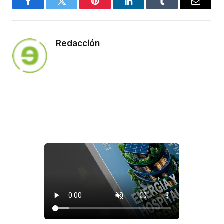
Facebook
Twitter
Pinterest
LinkedIn
Tumblr
Email
Redacción