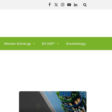
Facebook
X
Instagram
YouTube
LinkedIn
(Twitter)
Women & Energy
EH 360°
Greentology