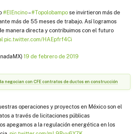
to
#ElEncino
–
#Topolobampo
se invirtieron más de
ante más de 55 meses de trabajo. Así logramos
e manera directa y contribuimos con el futuro
al
pic.twitter.com/HAEpfrf4Ci
anadaMX)
19 de febrero de 2019
da negocian con CFE contratos de ductos en construcción
estras operaciones y proyectos en México son el
tos a través de licitaciones públicas
Nos apegamos a la regulación energética en los
cia.
pic.twitter.com/mL9Byy6Y7K