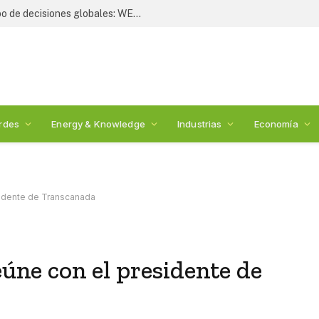
Liderazgo estratégico define el rumbo de decisiones globales: WESS 2026
rdes
Energy & Knowledge
Industrias
Economía
esidente de Transcanada
eúne con el presidente de