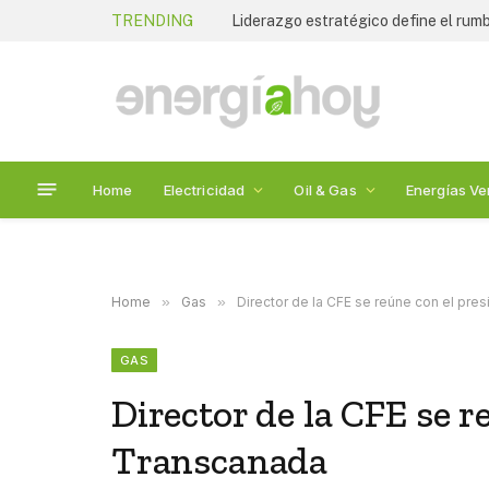
TRENDING
Home
Electricidad
Oil & Gas
Energías Ve
Home
»
Gas
»
Director de la CFE se reúne con el pr
GAS
Director de la CFE se r
Transcanada