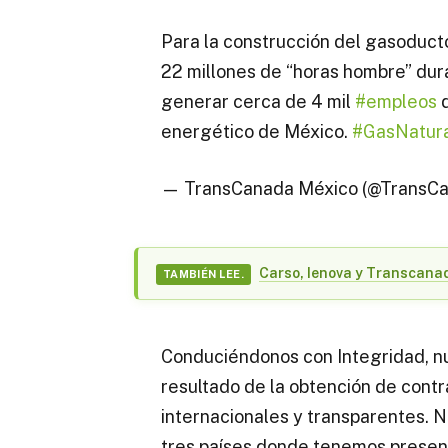
Para la construcción del gasoduc
22 millones de “horas hombre” dur
generar cerca de 4 mil
#empleos
d
energético de México.
#GasNatur
— TransCanada México (@TransC
Carso, Ienova y Transcana
TAMBIÉN LEE.
Conduciéndonos con Integridad, nu
resultado de la obtención de contra
internacionales y transparentes. 
tres países donde tenemos presen