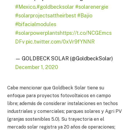
#Mexico
.
#goldbecksolar
#solarenergie
#solarprojectsattheirbest
#Bajio
#bifacialmodules
#solarpowerplants
https://t.co/NCGEmcs
DFv
pic.twitter.com/0xVr9fYNNR
— GOLDBECK SOLAR (@GoldbeckSolar)
December 1, 2020
Cabe mencionar que Goldbeck Solar tiene su
enfoque para proyectos fotovoltaicos en campo
libre; además de considerar instalaciones en techos
industriales y comerciales; parques solares y Agri PV
(granjas sostenibles 5.0). Su trayectoria en el
mercado solar registra ya 20 años de operaciones;