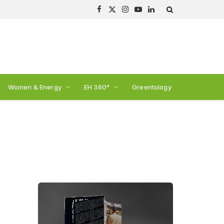
Facebook
X
Instagram
YouTube
LinkedIn
(Twitter)
Women & Energy
EH 360°
Greentology