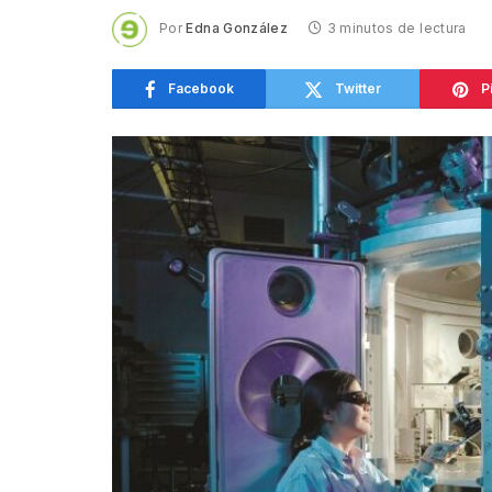
Por
Edna González
3 minutos de lectura
Facebook
Twitter
P