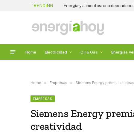
TRENDING
Tania Ortiz Mena anuncia su salida 
Home
Electricidad
Oil & Gas
Energías Ve
Home
»
Empresas
»
Siemens Energy premia las ideas 
EMPRESAS
Siemens Energy premia 
creatividad