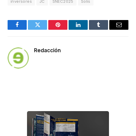
inversores
JC
SNEC2025
Solis
Facebook
Twitter
Pinterest
LinkedIn
Tumblr
Email
Redacción