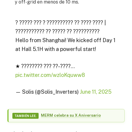
y off-grid en menos de 10 ms.
? ????? ??? ? ?????????? ?? ???? ???? |
??????????? ?? ????? ?? ??????????
Hello from Shanghai! We kicked off Day 1
at Hall 5.1H with a powerful start!
★ ???????? ??? ??-????…
pic.twitter.com/wzloKquww8
— Solis (@Solis_Inverters)
June 11, 2025
MERM celebra su X Aniversario
TAMBIÉN LEE.